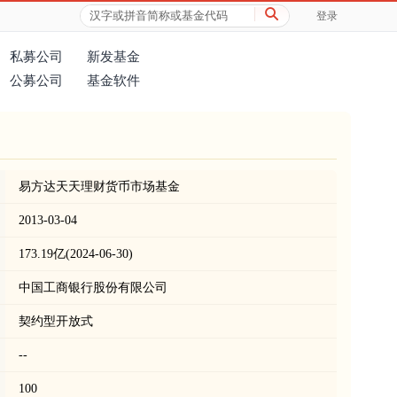
登录
私募公司
新发基金
公募公司
基金软件
易方达天天理财货币市场基金
2013-03-04
173.19亿(2024-06-30)
中国工商银行股份有限公司
契约型开放式
--
100