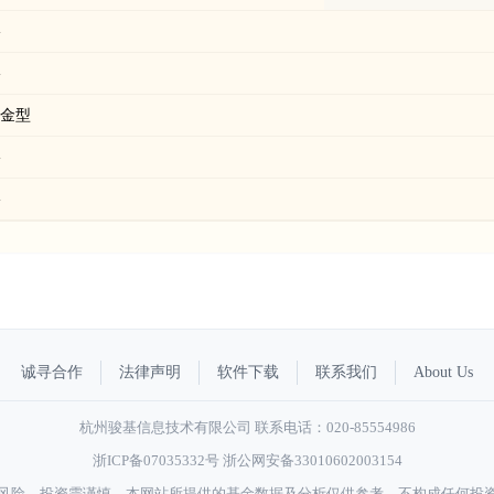
-
-
金型
-
-
诚寻合作
法律声明
软件下载
联系我们
About Us
杭州骏基信息技术有限公司 联系电话：020-85554986
浙ICP备07035332号
浙公网安备33010602003154
风险，投资需谨慎。本网站所提供的基金数据及分析仅供参考，不构成任何投