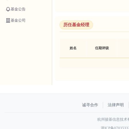
基金公告
基金公司
历任基金经理
姓名
任期评级
诚寻合作
法律声明
杭州骏基信息技术有限
浙ICP备070353