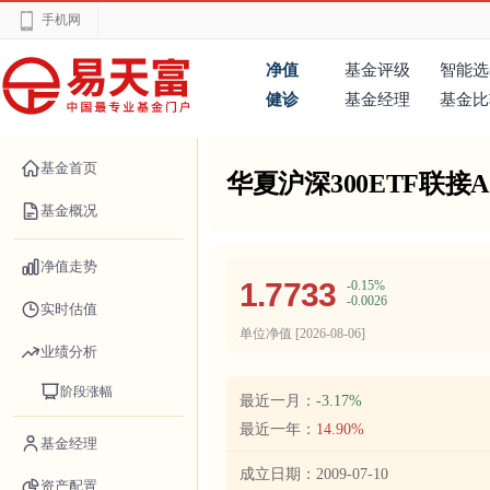
手机网
净值
基金评级
智能选
健诊
基金经理
基金比
基金首页
华夏沪深300ETF联接A
基金概况
净值走势
1.7733
-0.15%
-0.0026
实时估值
单位净值 [
2026-08-06
]
业绩分析
阶段涨幅
最近一月：
-3.17%
最近一年：
14.90%
基金经理
成立日期：
2009-07-10
资产配置