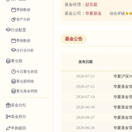
基金经理：
赵宗庭
季报数据
基金公司：
华夏基金
综合评级
★★
资产分析
行业配置
基金公告
季报数据
分行业分析
重仓股
发布日期
今日重仓表现
2026-07-21
华夏沪深3
重仓股明细
2026-07-21
华夏基金管
重仓基金明细
2026-07-14
华夏基金
基金分红
2026-06-30
华夏基金
基金拆分
2026-06-27
华夏基金
2026-06-26
华夏基金
申购赎回