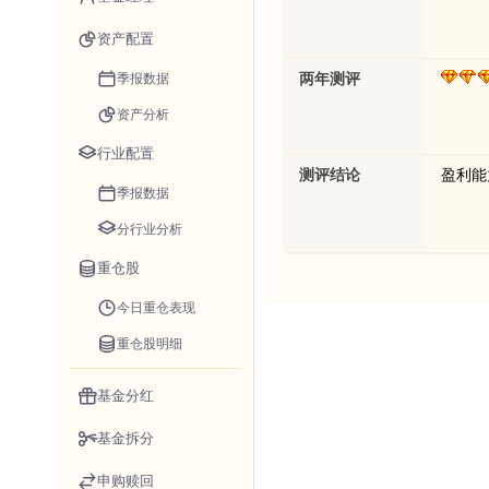
资产配置
季报数据
两年测评
资产分析
行业配置
测评结论
盈利能
季报数据
分行业分析
重仓股
今日重仓表现
重仓股明细
基金分红
基金拆分
申购赎回