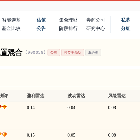
智能选基
估值
集合理财
券商公司
私募
基金比较
公告
阶段排行
研究中心
分红
配置混合
(000058)
公募
权益主动型
混合型
测评
盈利雷达
波动雷达
风险雷达
0.14
0.04
0.08
0.15
0.05
0.08