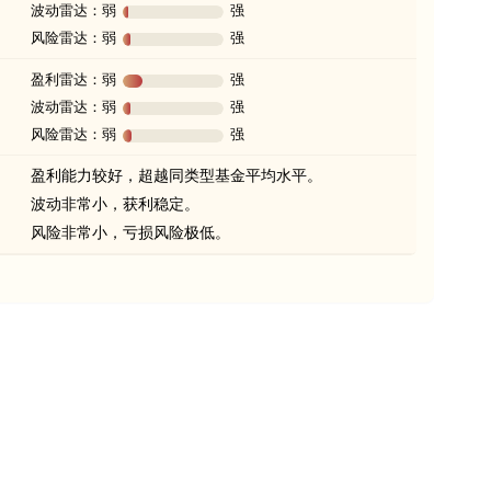
波动雷达：弱
强
风险雷达：弱
强
盈利雷达：弱
强
波动雷达：弱
强
风险雷达：弱
强
盈利能力较好，超越同类型基金平均水平。
波动非常小，获利稳定。
风险非常小，亏损风险极低。