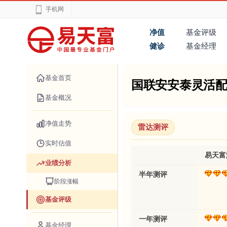
手机网
净值
基金评级
健诊
基金经理
基金首页
国联安安泰灵活
基金概况
净值走势
雷达测评
实时估值
易天富
业绩分析
半年测评
阶段涨幅
基金评级
一年测评
基金经理