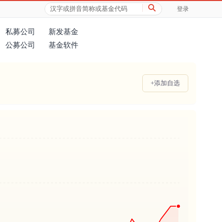
登录
私募公司
新发基金
公募公司
基金软件
+添加自选