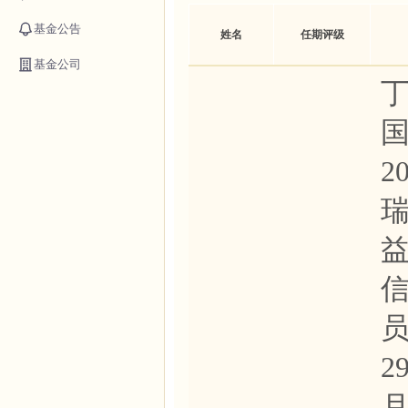
基金公告
姓名
任期评级
基金公司
丁
国
2
瑞
员
2
月