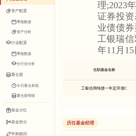
理;202
资产配置
证券投资
季报数据
业债债券
资产分析
工银瑞信
行业配置
年11月15
季报数据
分行业分析
任职基金名称
重仓股
今日重仓表现
工银信用纯债一年定开债C
重仓股明细
基金分红
基金拆分
历任基金经理
申购赎回