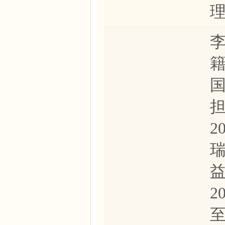
李
籍
2
瑞
2
至