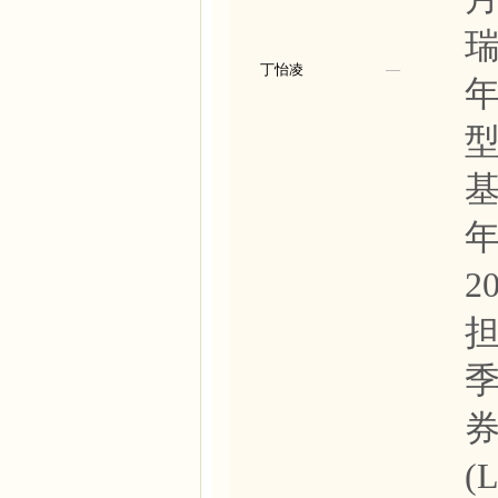
丁怡凌
—
基
年
2
(