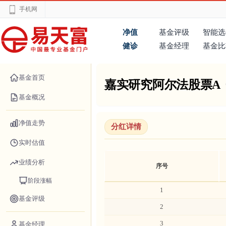
手机网
净值
基金评级
智能选
健诊
基金经理
基金比
基金首页
嘉实研究阿尔法股票A
基金概况
净值走势
分红详情
实时估值
业绩分析
序号
阶段涨幅
1
基金评级
2
3
基金经理