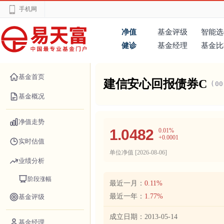
手机网
净值
基金评级
智能选
健诊
基金经理
基金比
基金首页
建信安心回报债券C
(00
基金概况
净值走势
1.0482
0.01%
+0.0001
实时估值
单位净值 [
2026-08-06
]
业绩分析
阶段涨幅
最近一月：
0.11%
最近一年：
1.77%
基金评级
成立日期：
2013-05-14
基金经理