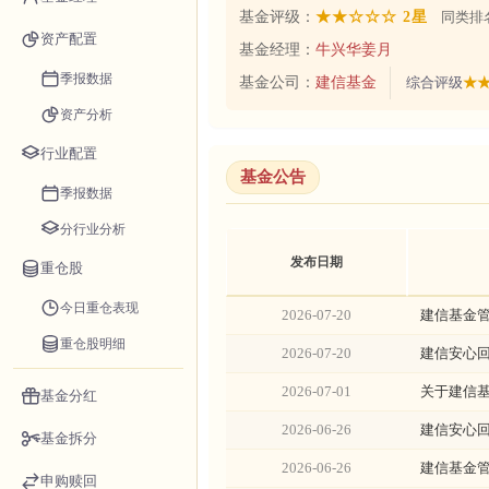
基金评级：
★★☆☆☆ 2星
同类排名
资产配置
基金经理：
牛兴华
姜月
季报数据
基金公司：
建信基金
综合评级
★★
资产分析
行业配置
基金公告
季报数据
分行业分析
发布日期
重仓股
今日重仓表现
2026-07-20
建信基金管
重仓股明细
2026-07-20
建信安心回
2026-07-01
关于建信
基金分红
2026-06-26
建信安心回
基金拆分
2026-06-26
建信基金
申购赎回