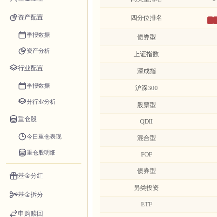
资产配置
四分位排名
季报数据
债券型
资产分析
上证指数
行业配置
深成指
季报数据
沪深300
分行业分析
股票型
重仓股
QDII
今日重仓表现
混合型
重仓股明细
FOF
债券型
基金分红
另类投资
基金拆分
ETF
申购赎回