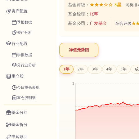
基金评级：
★★★☆☆ 3星
同类排名
资产配置
基金经理：
张芊
季报数据
基金公司：
广发基金
综合评级
★★
资产分析
行业配置
净值走势图
季报数据
分行业分析
1年
2年
3年
4年
5年
成
重仓股
今日重仓表现
重仓股明细
基金分红
基金拆分
申购赎回