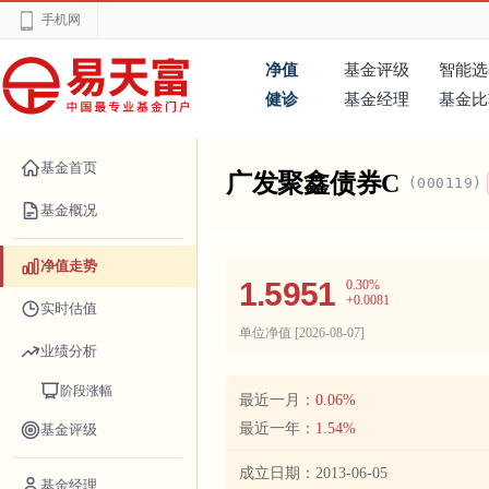
手机网
净值
基金评级
智能选
健诊
基金经理
基金比
基金首页
广发聚鑫债券C
(000119)
基金概况
净值走势
1.5951
0.30%
+0.0081
实时估值
单位净值 [
2026-08-07
]
业绩分析
阶段涨幅
最近一月：
0.06%
最近一年：
1.54%
基金评级
成立日期：
2013-06-05
基金经理