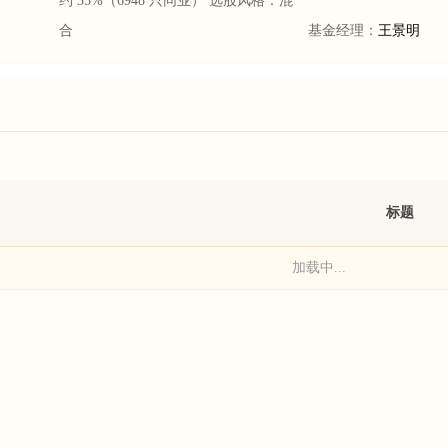
约 35%（6948 只同业）
选股风格：
混
合
基金经理：
王景明
标题
加载中...