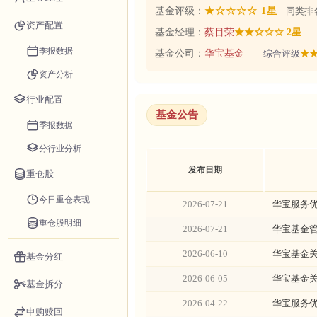
基金评级：
★☆☆☆☆ 1星
同类排名
资产配置
基金经理：
蔡目荣
★★☆☆☆ 2星
季报数据
基金公司：
华宝基金
综合评级
★★
资产分析
行业配置
基金公告
季报数据
分行业分析
发布日期
重仓股
今日重仓表现
2026-07-21
华宝服务优
重仓股明细
2026-07-21
华宝基金
2026-06-10
华宝基金
基金分红
2026-06-05
华宝基金
基金拆分
2026-04-22
华宝服务优
申购赎回