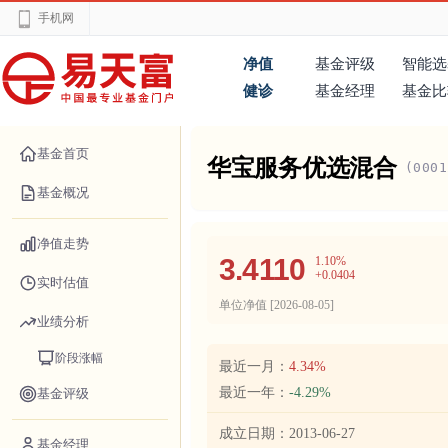
手机网
净值
基金评级
智能选
健诊
基金经理
基金比
基金首页
华宝服务优选混合
(0001
基金概况
净值走势
3.4110
1.10%
+0.0404
实时估值
单位净值 [
2026-08-05
]
业绩分析
阶段涨幅
最近一月：
4.34%
最近一年：
-4.29%
基金评级
成立日期：
2013-06-27
基金经理