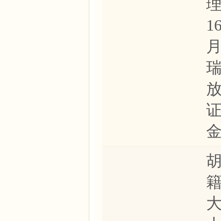
理
1
月
瑞
胡
籍