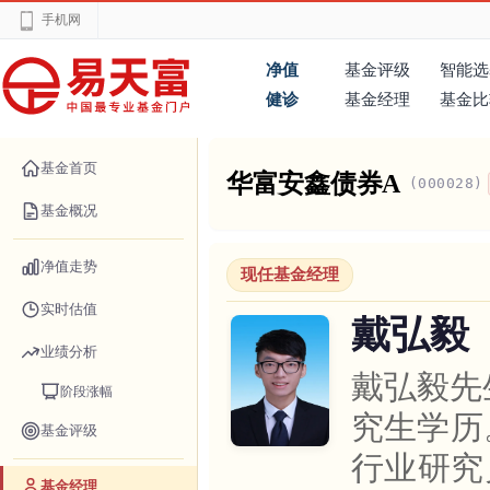
手机网
净值
基金评级
智能选
健诊
基金经理
基金比
基金首页
华富安鑫债券A
(000028)
基金概况
净值走势
现任基金经理
实时估值
戴弘毅
业绩分析
戴弘毅先
阶段涨幅
究生学历
基金评级
行业研究
基金经理