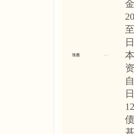
金
2
至
张惠
—
资
自
日
1
基