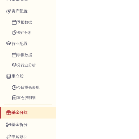
资产配置
季报数据
资产分析
行业配置
季报数据
分行业分析
重仓股
今日重仓表现
重仓股明细
基金分红
基金拆分
申购赎回