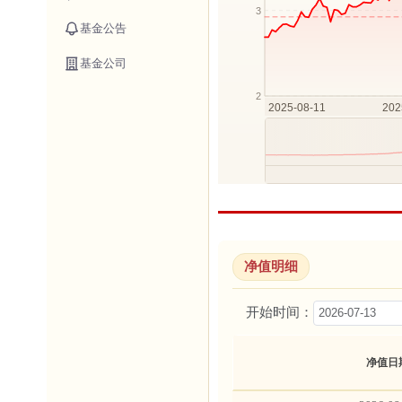
基金公告
基金公司
净值明细
开始时间：
净值日