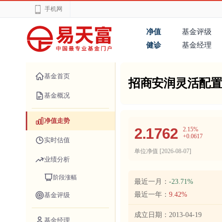
手机网
净值
基金评级
健诊
基金经理
基金首页
招商安润灵活配置
基金概况
净值走势
2.1762
2.15%
+0.0617
实时估值
单位净值 [
2026-08-07
]
业绩分析
阶段涨幅
最近一月：
-23.71%
最近一年：
9.42%
基金评级
成立日期：
2013-04-19
基金经理