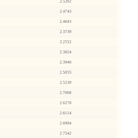
2.5202
2.4743
2.4643
2.3739
2.2552
2.3824
2.3946
2.5055
2.5239
2.7008
2.6276
2.6114
2.6994
2.7542