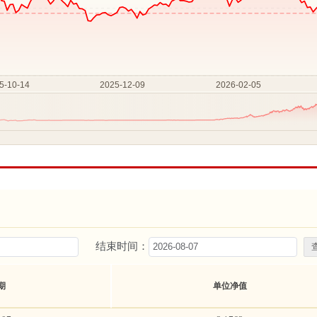
结束时间：
期
单位净值